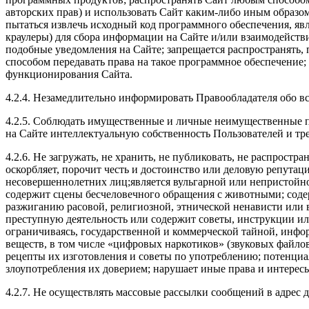
авторских прав) и использовать Сайт каким-либо иным образо
пытаться извлечь исходный код программного обеспечения, яв
краулеры) для сбора информации на Сайте и/или взаимодействи
подобные уведомления на Сайте; запрещается распространять,
способом передавать права на такое программное обеспечение
функционирования Сайта.
4.2.4. Незамедлительно информировать Правообладателя обо в
4.2.5. Соблюдать имущественные и личные неимущественные пр
на Сайте интеллектуальную собственность Пользователей и тре
4.2.6. Не загружать, не хранить, не публиковать, не распрост
оскорбляет, порочит честь и достоинство или деловую репута
несовершеннолетних лиц;является вульгарной или непристойно
содержит сцены бесчеловечного обращения с животными; содер
разжиганию расовой, религиозной, этнической ненависти или 
преступную деятельность или содержит советы, инструкции и
ограничиваясь, государственной и коммерческой тайной, инфо
веществ, в том числе «цифровых наркотиков» (звуковых файло
рецепты их изготовления и советы по употреблению; потенци
злоупотребления их доверием; нарушает иные права и интерес
4.2.7. Не осуществлять массовые рассылки сообщений в адрес д