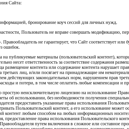
ния Сайта:
 информацией, бронирование коуч сессий для личных нужд.
частности, Пользователь не вправе совершать модификацию, пер
. Правообладатель не гарантирует, что Сайт соответствует или б
ез ошибок.
ва на публикуемые материалы (пользовательский контент), котор
ельно несет ответственность за соответствие содержания разме
гда размещение контента или содержание контента нарушает прав
третьих лиц, и/или посягает на принадлежащие им нематериальн
ем действующих законодательных норм, нарушением прав третьи
асходы и потери, в том числе оплатить любые компенсации и про
лю простую неисключительную лицензию на использование Правоо
отчеты об использовании, без необходимости получения специаль
адателя предоставить указанные права использования Пользоват
атривать Пользовательский контент, а его использование может
ский контент любым способом на любых информационных носител
ия, предоставление права использования Пользовательского кон
Правообладателя путем включения в сложное или составное про
я следующими способами: воспроизведение, распространение, д