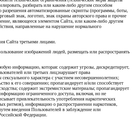
илировать, разбирать или каким-либо другим способом
то разрешения автоматизированные скрипты (программы, боты,
говый знак, логотип, знак охраны авторского права и прочие
ечение, являющееся элементом Сайта, или каким-либо другим
действия, направленные на нарушение нормального
ния Сайта третьими лицами.
пользование изображений людей, размещать или распространять
ь любую информацию, которая: содержит угрозы, дискредитирует,
ьзователей или третьих лиц;нарушает права
 сексуального характера с участием несовершеннолетних;
ство к его совершению; пропагандирует и/или способствует
ходства; содержит экстремистские материалы; пропагандирует
информацию ограниченного доступа, включая, но не
писывает привлекательность употребления наркотических
ьных ритмов), информацию о распространении наркотиков,
утем введения Пользователей в заблуждение или
 Российской Федерации.