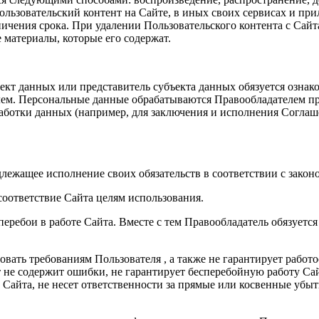
ользовательский контент на Сайте, в иных своих сервисах и пр
ничения срока. При удалении Пользовательского контента с Сай
 материалы, которые его содержат.
ъект данных или представитель субъекта данных обязуется озна
м. Персональные данные обрабатываются Правообладателем при
работки данных (например, для заключения и исполнения Согла
длежащее исполнение своих обязательств в соответствии с закон
 соответствие Сайта целям использования.
 перебои в работе Сайта. Вместе с тем Правообладатель обязует
твовать требованиям Пользователя , а также не гарантирует раб
т не содержит ошибки, не гарантирует бесперебойную работу Сай
 Сайта, не несет ответственности за прямые или косвенные убы