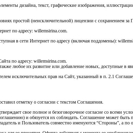
е элементы дизайна, текст, графические изображения, иллюстрац
словиях простой (неисключительной) лицензии с сохранением за
нет по адресу: willemsirina.com.
тупная в сети Интернет по адресу (включая поддомены): willemsi
йта по адресу: willemsirina.com.
также любое их развитие или добавление новых, доступные в яв
дателем исключительных прав на Сайт, указанный в п. 2.1 Согла
оставил отметку о согласии с текстом Соглашения.
тверждает свое полное и безоговорочное согласие со всеми усл
глашению) и обязуется их соблюдать. Соглашение может быть пр
ладатель и Пользователь совместно именуются “Стороны”, а по о
ка для ее принятия. Оферта действует с момента ее опубликован