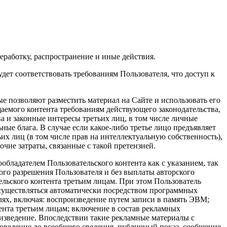
еработку, распространение и иные действия.
удет соответствовать требованиям Пользователя, что доступ к
ые позволяют разместить материал на Сайте и использовать его
щаемого контента требованиям действующего законодательства,
а и законные интересы третьих лиц, в том числе личные
ые блага. В случае если какое-либо третье лицо предъявляет
х лиц (в том числе прав на интеллектуальную собственность),
чие затраты, связанные с такой претензией.
бладателем Пользовательского контента как с указанием, так
ного разрешения Пользователя и без выплаты авторского
ельского контента третьим лицам. При этом Пользователь
 осуществляться автоматически посредством программных
ях, включая: воспроизведение путем записи в память ЭВМ;
тента третьим лицам; включение в состав рекламных
изведение. Впоследствии такие рекламные материалы с
оведение до всеобщего сведения, публичный показ, сообщение