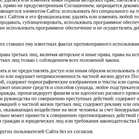
м, прямо не предусмотренным Соглашением; запрещается декомп
ляющегося элементом Сайта; использовать без специального на 
я с Сайтом и его функционалом; удалять или изменять любой тор
 продавать, сублицензировать, использовать программное обесп
; не использовать программное обеспечение и не осуществлять 
сех ставших ему известных фактах противоправного использова
ава третьих лиц, включая авторские и иные права, права на ис
тьих лиц только с соблюдением всех положений закона.
ранять и не предоставлять доступ или иным образом использоват
цию или нарушает неприкосновенность частной жизни других Пол
й, содержит порнографические изображения и тексты или сцены
жит описание средств и способов суицида, любое подстрекатель
вражды, пропагандирует фашизм или идеологию расового превос
ли руководства по совершению преступных действий; содержит 
рмацией о частной жизни третьих лиц; содержит рекламу или о
в, оказывающих воздействие на мозг человека за счет бинаурал
ально может привести к совершению противоправных действий п
ы граждан и юридических лиц или требования законодательства
ругих пользователей Сайта без их согласия.