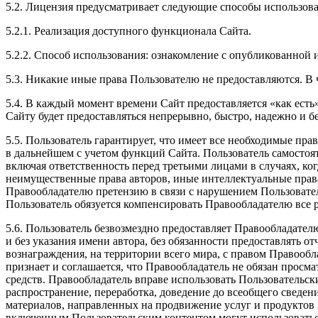
5.2. Лицензия предусматривает следующие способы использова
5.2.1. Реализация доступного функционала Сайта.
5.2.2. Способ использования: ознакомление с опубликованной
5.3. Никакие иные права Пользователю не предоставляются. В 
5.4. В каждый момент времени Сайт предоставляется «как есть»
Сайту будет предоставляться непрерывно, быстро, надежно и б
5.5. Пользователь гарантирует, что имеет все необходимые пра
в дальнейшем с учетом функций Сайта. Пользователь самостоят
включая ответственность перед третьими лицами в случаях, ко
неимущественные права авторов, иные интеллектуальные права 
Правообладателю претензию в связи с нарушением Пользовател
Пользователь обязуется компенсировать Правообладателю все р
5.6. Пользователь безвозмездно предоставляет Правообладате
и без указания имени автора, без обязанности предоставлять 
вознаграждения, на территории всего мира, с правом Правообл
признает и соглашается, что Правообладатель не обязан просм
средств. Правообладатель вправе использовать Пользователь
распространение, переработка, доведение до всеобщего сведен
материалов, направленных на продвижение услуг и продуктов 
включенным Пользовательским контентом могут использоватьс