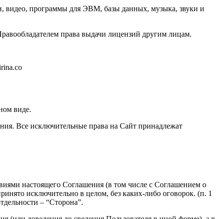
ии, видео, программы для ЭВМ, базы данных, музыка, звуки и
 Правообладателем права выдачи лицензий другим лицам.
rina.co
ном виде.
шения. Все исключительные права на Сайт принадлежат
овиями настоящего Соглашения (в том числе с Соглашением о
инято исключительно в целом, без каких-либо оговорок. (п. 1
тдельности – “Сторона”.
ия (или доведения до сведения Пользователя в иной форме), а в