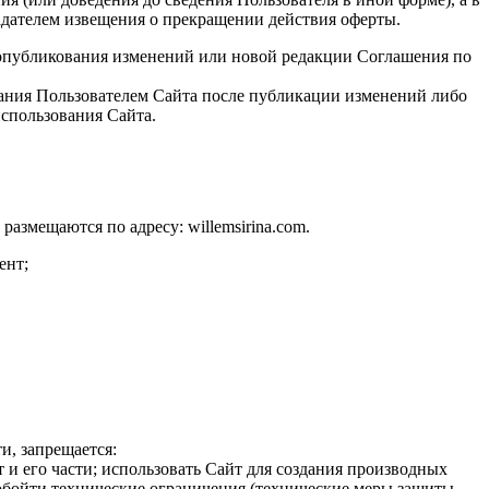
адателем извещения о прекращении действия оферты.
 опубликования изменений или новой редакции Соглашения по
вания Пользователем Сайта после публикации изменений либо
использования Сайта.
азмещаются по адресу: willemsirina.com.
ент;
и, запрещается:
 и его части; использовать Сайт для создания производных
 обойти технические ограничения (технические меры защиты