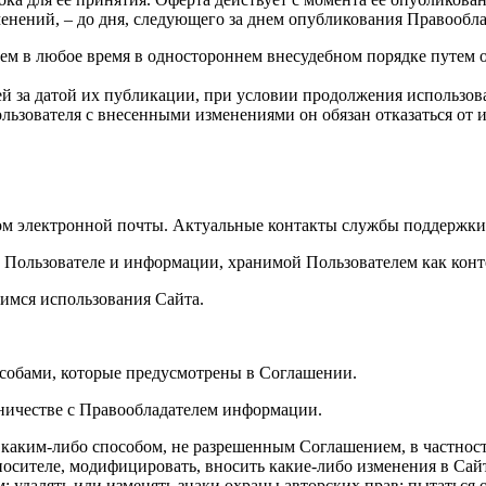
енений, – до дня, следующего за днем опубликования Правообл
лем в любое время в одностороннем внесудебном порядке путем
ей за датой их публикации, при условии продолжения использо
ьзователя с внесенными изменениями он обязан отказаться от 
ом электронной почты. Актуальные контакты службы поддержки р
 Пользователе и информации, хранимой Пользователем как конт
щимся использования Сайта.
пособами, которые предусмотрены в Соглашении.
дничестве с Правообладателем информации.
в каким-либо способом, не разрешенным Соглашением, в частност
осителе, модифицировать, вносить какие-либо изменения в Сайт
 удалять или изменять знаки охраны авторских прав; пытаться