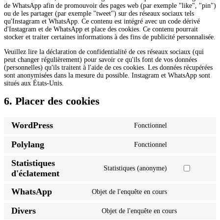
de WhatsApp afin de promouvoir des pages web (par exemple "like", "pin")
ou de les partager (par exemple "tweet") sur des réseaux sociaux tels
qu'Instagram et WhatsApp. Ce contenu est intégré avec un code dérivé
d'Instagram et de WhatsApp et place des cookies. Ce contenu pourrait
stocker et traiter certaines informations à des fins de publicité personnalisée.
Veuillez lire la déclaration de confidentialité de ces réseaux sociaux (qui
peut changer régulièrement) pour savoir ce qu'ils font de vos données
(personnelles) qu'ils traitent à l'aide de ces cookies. Les données récupérées
sont anonymisées dans la mesure du possible. Instagram et WhatsApp sont
situés aux États-Unis.
6. Placer des cookies
WordPress
Fonctionnel
Consentement
au
Polylang
Fonctionnel
service
Consentement
wordpress
au
Statistiques
service
Statistiques (anonyme)
polylang
Consentement
d'éclatement
au
service
WhatsApp
Objet de l'enquête en cours
burst-
Consentement
statistics
au
Divers
Objet de l'enquête en cours
service
Consentemen
whatsapp